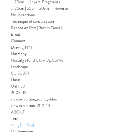
... 20cm ...: Layers, Fragments
... 20cm | 55cm | 20cm ...: Reverse
No-directional
Technique of conversation
Repose en Paix (Rest in Peace)
Breath
Connect
Drawing N°4
Harmony
Nostalgia for the few Op.55748
Landscape
Op.50874
I hear
Untitled
2008-13
view exhibition_sound_video
view exhibition_2011_13
ABOUT
Text
Yung Bin Kwak
Oh Jeongeun